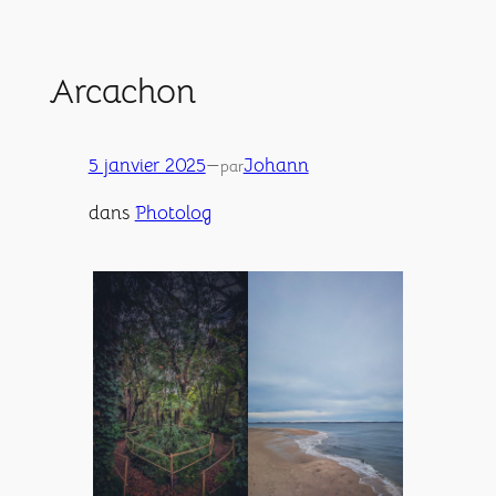
Aller
au
contenu
Arcachon
5 janvier 2025
—
Johann
par
dans
Photolog