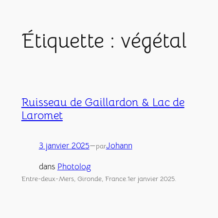
Aller
au
Étiquette :
végétal
contenu
Ruisseau de Gaillardon & Lac de
Laromet
3 janvier 2025
—
Johann
par
dans
Photolog
Entre-deux-Mers, Gironde, France.1er janvier 2025.