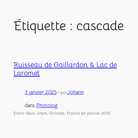
Aller
au
Étiquette :
cascade
contenu
Ruisseau de Gaillardon & Lac de
Laromet
3 janvier 2025
—
Johann
par
dans
Photolog
Entre-deux-Mers, Gironde, France.1er janvier 2025.